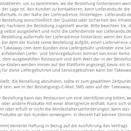
taktieren, um zu bestimmen, wo die Bestellung hinterlassen wer
n der Lage ist, den Kunden zu kontaktieren, kann Lieferando.de di
erhalb, in der Nähe der Lieferadresse, hinterlegen. Lieferando.
 Bestellung (einschließlich der Qualität oder Sicherheit des Inhalt
et), nachdem die Bestellung zugestellt wurde. Bitte beachten Sie, 
g selbst ausgeliefert und nicht die Lieferdienste von Lieferando.
e Bestellung außerhalb der Lieferadresse hinterlässt, wenn der Ku
 bei dem der Kunde seine Bestellung aufgibt, einen Lieferservice
n Takeaway.com dem Kunden eine Liefergebühr und/oder eine Se
ng anfallenden Liefer- und Servicegebühren können von einer Reih
t, dem ausgewählten Restaurant und dem Wert der in der Bestellu
se Kosten werden immer auf der Plattform angezeigt, bevor ein K
ng für diese Liefergebühren und Servicegebühren kann bei Takeaw
ließt, die Bestellung abzuholen, sollte er zum gewählten Zeitpunk
 sein, wie in der Bestätigungs-E-Mail, SMS oder auf der Takeawa
r Bestellung kann das Restaurant um eine Identifizierung bitten, 
 oder andere Produkte mit einer Altersgrenze enthält. Kann sich 
 oder erfüllt er nicht die Mindestaltersanforderungen, kann das 
rodukte an den Kunden verweigern. In diesem Fall können Storno
mt keinerlei Haftung in Bezug auf die Ausführung des Vertrags.