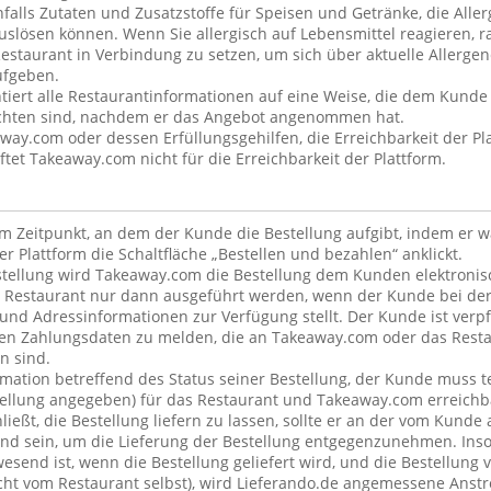
alls Zutaten und Zusatzstoffe für Speisen und Getränke, die Alle
uslösen können. Wenn Sie allergisch auf Lebensmittel reagieren, ra
estaurant in Verbindung zu setzen, um sich über aktuelle Allergen
ufgeben.
iert alle Restaurantinformationen auf eine Weise, die dem Kunde 
ichten sind, nachdem er das Angebot angenommen hat.
away.com oder dessen Erfüllungsgehilfen, die Erreichbarkeit der Pla
et Takeaway.com nicht für die Erreichbarkeit der Plattform.
dem Zeitpunkt, an dem der Kunde die Bestellung aufgibt, indem er 
er Plattform die Schaltfläche „Bestellen und bezahlen“ anklickt.
tellung wird Takeaway.com die Bestellung dem Kunden elektronisc
 Restaurant nur dann ausgeführt werden, wenn der Kunde bei der
 und Adressinformationen zur Verfügung stellt. Der Kunde ist verpfl
en Zahlungsdaten zu melden, die an Takeaway.com oder das Resta
n sind.
rmation betreffend des Status seiner Bestellung, der Kunde muss t
stellung angegeben) für das Restaurant und Takeaway.com erreichb
ließt, die Bestellung liefern zu lassen, sollte er an der vom Kund
nd sein, um die Lieferung der Bestellung entgegenzunehmen. Inso
esend ist, wenn die Bestellung geliefert wird, und die Bestellung 
nicht vom Restaurant selbst), wird Lieferando.de angemessene An