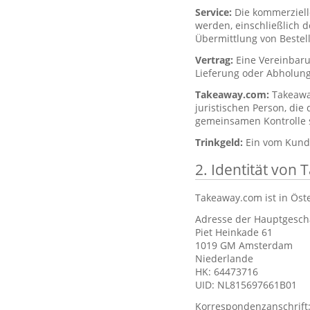
Service:
Die kommerziell
werden, einschließlich 
Übermittlung von Bestel
Vertrag:
Eine Vereinbar
Lieferung oder Abholung
Takeaway.com:
Takeawa
juristischen Person, die
gemeinsamen Kontrolle st
Trinkgeld:
Ein vom Kunde
2. Identität von
Takeaway.com ist in Öst
Adresse der Hauptgeschä
Piet Heinkade 61
1019 GM Amsterdam
Niederlande
HK: 64473716
UID: NL815697661B01
Korrespondenzanschrift