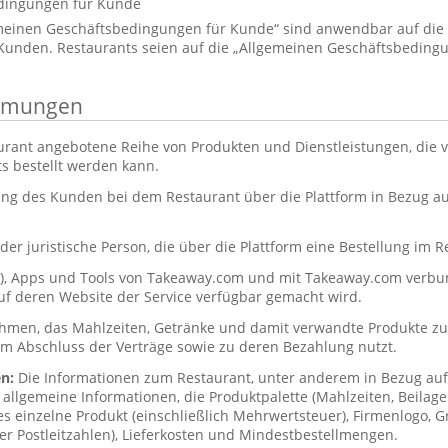
dingungen für Kunde
emeinen Geschäftsbedingungen für Kunde“ sind anwendbar auf di
unden. Restaurants seien auf die „Allgemeinen Geschäftsbedingu
immungen
urant angebotene Reihe von Produkten und Dienstleistungen, die
s bestellt werden kann.
ung des Kunden bei dem Restaurant über die Plattform in Bezug 
der juristische Person, die über die Plattform eine Bestellung im R
s), Apps und Tools von Takeaway.com und mit Takeaway.com ver
uf deren Website der Service verfügbar gemacht wird.
hmen, das Mahlzeiten, Getränke und damit verwandte Produkte zub
um Abschluss der Verträge sowie zu deren Bezahlung nutzt.
en:
Die Informationen zum Restaurant, unter anderem in Bezug a
allgemeine Informationen, die Produktpalette (Mahlzeiten, Beilag
des einzelne Produkt (einschließlich Mehrwertsteuer), Firmenlogo, Gr
er Postleitzahlen), Lieferkosten und Mindestbestellmengen.