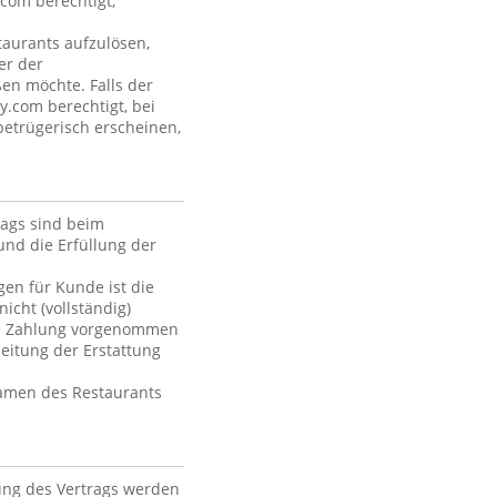
com berechtigt,
aurants aufzulösen,
er der
ßen möchte. Falls der
y.com berechtigt, bei
betrügerisch erscheinen,
rags sind beim
und die Erfüllung der
en für Kunde ist die
icht (vollständig)
die Zahlung vorgenommen
itung der Erstattung
Namen des Restaurants
ung des Vertrags werden