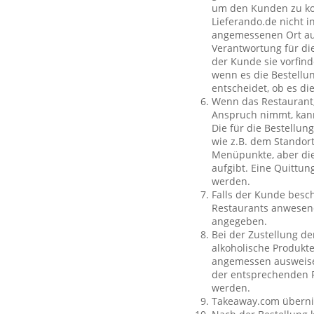
um den Kunden zu kon
Lieferando.de nicht i
angemessenen Ort auß
Verantwortung für die
der Kunde sie vorfind
wenn es die Bestellun
entscheidet, ob es di
Wenn das Restaurant,
Anspruch nimmt, kan
Die für die Bestellu
wie z.B. dem Standor
Menüpunkte, aber die
aufgibt. Eine Quittu
werden.
Falls der Kunde besch
Restaurants anwesend
angegeben.
Bei der Zustellung de
alkoholische Produkte
angemessen ausweisen
der entsprechenden P
werden.
Takeaway.com übernim