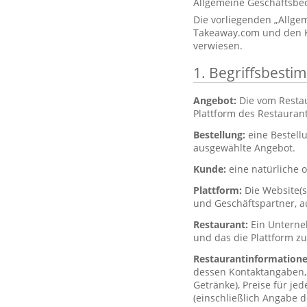
Allgemeine Geschäftsbe
Die vorliegenden „Allg
Takeaway.com und den K
verwiesen.
1. Begriffsbest
Angebot:
Die vom Resta
Plattform des Restaurant
Bestellung:
eine Bestell
ausgewählte Angebot.
Kunde:
eine natürliche o
Plattform:
Die Website(
und Geschäftspartner, a
Restaurant:
Ein Unterne
und das die Plattform z
Restaurantinformation
dessen Kontaktangaben, 
Getränke), Preise für je
(einschließlich Angabe d