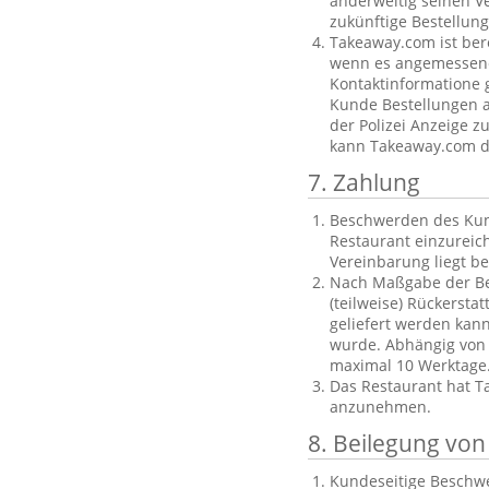
anderweitig seinen V
zukünftige Bestellu
Takeaway.com ist ber
wenn es angemessene 
Kontaktinformatione g
Kunde Bestellungen au
der Polizei Anzeige z
kann Takeaway.com di
7. Zahlung
Beschwerden des Kund
Restaurant einzureich
Vereinbarung liegt b
Nach Maßgabe der Bes
(teilweise) Rückersta
geliefert werden kan
wurde. Abhängig von
maximal 10 Werktage
Das Restaurant hat T
anzunehmen.
8. Beilegung vo
Kundeseitige Beschwe